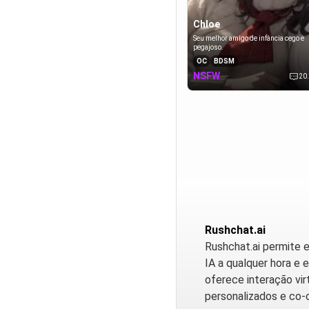
Chloe
Seu melhor amigo de infância cego e
pegajoso.
OC
BDSM
NSFW
20
Rushchat.ai
Rushchat.ai permite e
IA a qualquer hora e 
oferece interação vir
personalizados e co-