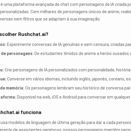
 é uma plataforma avançada de chat com personagens de IA criada pa
personalizadas. Com milhares de personagens únicos de anime, realista
versas sem filtros que se adaptam à sua imaginação.
scolher Rushchat.ai?
ros:
Experimente conversas de IA genuínas e sem censura, criadas par
 de personagens:
De estudantes tímidos de anime a heróis ousados d
eu:
Crie personagens de IA personalizados com personalidade, história 
gue:
Converse em vários idiomas, incluindo inglês, japonês, coreano, e
 de memória:
Os personagens lembram seu histórico de conversa para 
taforma:
Disponível na web, iOS e Android para conversar em qualquer
hchat.ai funciona
 usa modelos de linguagem de última geração para dar a cada persona
iferente de assistentes genéricos, nossos personagens mantêm pers