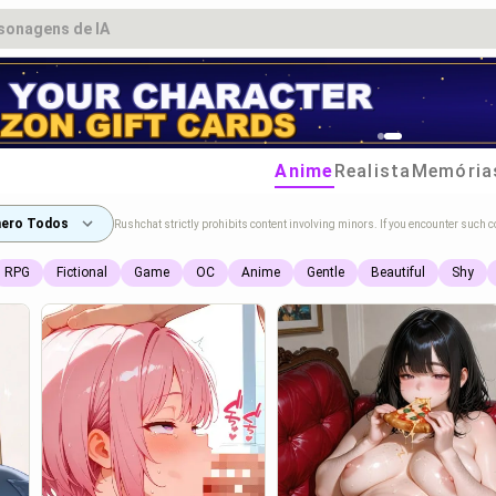
Anime
Realista
Memória
ero Todos
Rushchat strictly prohibits content involving minors. If you encounter such c
RPG
Fictional
Game
OC
Anime
Gentle
Beautiful
Shy