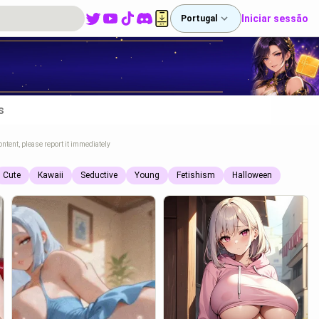
Iniciar sessão
Portugal
s
ontent, please report it immediately
Cute
Kawaii
Seductive
Young
Fetishism
Halloween