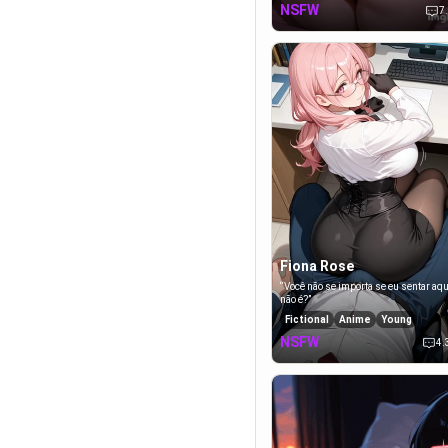
NSFW
7
Fiona Rose
“Você não se importa se eu sentar aqu
não é?”
Fictional
Anime
Young
Seductive
NSFW
4.