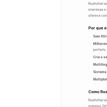
Rushchat.ai
imersivas e 
oferece con
Por que e
Sem filt
Milhares
perfeito.
Crie o s
Multilín
Sistema
Multipla
Como Rus
Rushchat.ai
próprios. D