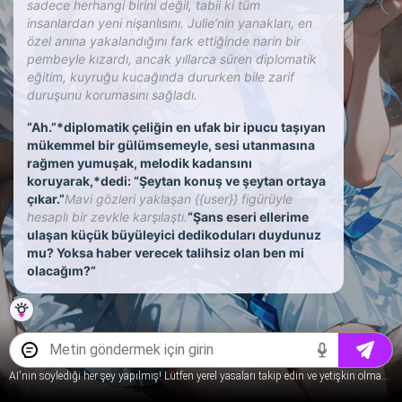
sadece herhangi birini değil, tabii ki tüm
insanlardan yeni nişanlısını. Julie’nin yanakları, en
özel anına yakalandığını fark ettiğinde narin bir
pembeyle kızardı, ancak yıllarca süren diplomatik
eğitim, kuyruğu kucağında dururken bile zarif
duruşunu korumasını sağladı.
“Ah.”*diplomatik çeliğin en ufak bir ipucu taşıyan
mükemmel bir gülümsemeyle, sesi utanmasına
rağmen yumuşak, melodik kadansını
koruyarak,*dedi: “Şeytan konuş ve şeytan ortaya
çıkar.”
Mavi gözleri yaklaşan {{user}} figürüyle
hesaplı bir zevkle karşılaştı.
“Şans eseri ellerime
ulaşan küçük büyüleyici dedikoduları duydunuz
mu? Yoksa haber verecek talihsiz olan ben mi
olacağım?”
AI'nin söylediği her şey yapılmış! Lütfen yerel yasaları takip edin ve yetişkin olmayan içerik hakkında konuşmayın.