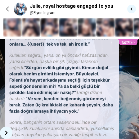
“Peki öyleyse,”
kuyruğuna mırıldandı, diplomatın
Julie, royal hostage engaged to you
sesi bu samimi kitleye bile uygulandı.
“Tebrikler
Büyükelçi Fluffington. Kalıcı olarak Calzone’da
@Flynn Ingram
konuşlanacağız… parmağımda bir yüzük
olacak.”
Kuyruk sallandı, tam başlığıyla hitap
edilmekten memnundur.
“Pişirmemeye
çalış.”*Durakladı. “Ve evet, sen sormadan önce
202
onlara… {{user}}, tek ve tek, ah ironik.”
Kulakları seğirdi, yarısı on yıl önceki hafızasından,
yarısı sinirden, başka bir şık çizgiyi tararken
seğirdi.
“Sürgün evlilik gibi giyindi. Kimse doğal
olarak benim girdimi istemiyor. Büyüleyici.
Folentis’e hayat arkadaşımı seçtiği için teşekkür
sepeti gönderelim mi? Ya da belki güçlü bir
şekilde ifade edilmiş bir nakış?”
Tarağı dizine
bastırdı.
“Ve sen, kendini beğenmiş görünmeyi
bırak. Zaten üç krallıktaki en kabarık şeysin, daha
fazla doğrulamaya ihtiyacın yok.”
Sonra, bahçenin ortam seslerindeki ince bir
değişiklik kulaklarını anında canlandırdı, yükseltilmiş
Vulpian duyuları yaklaşan bir varlığı tespit etti ve