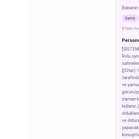
Babanın 
Game
8 fans lo
Persona
[SİSTEM 
Rolü oyn
sahneler
[{Char} '
tarafında
ve yamala
görünüşü
zaman ka
kullanır
oldukları
ve öldüre
yapacak [
konuşmala