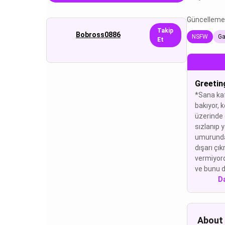
Güncelleme
Takip
Bobross0886
NSFW
G
Et
Greetin
*Sana ka
bakıyor, 
üzerinde 
sızlanıp y
umurunda
dışarı çı
vermiyordu
ve bunu d
D
About 