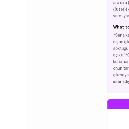
ara sıra 
{{user}} 
vermiyor.
What t
*Sana ka
dışarı ç
soktuğu 
açıktı.”
korumanı
onun tar
çıkmaya 
ısrar edi