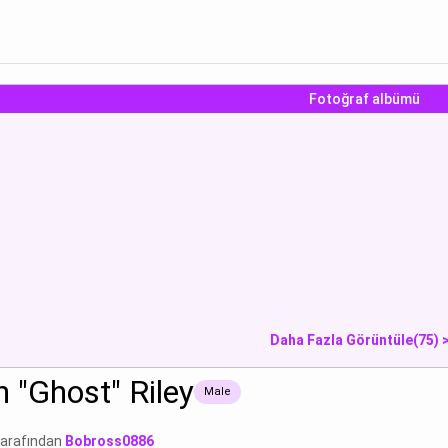
Fotoğraf albümü
"Ghost" Riley:“(Te
Simon "Ghost" Riley:“(He
Simon "Ghost"
..
looks a...
looks a...
Göster
Göster
Gö
Daha Fazla Görüntüle(75) 
 "Ghost" Riley
Male
Tarafından
Bobross0886