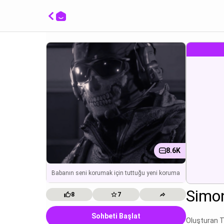
Simon 
mira a .
8.6K
Babanın seni korumak için tuttuğu yeni koruma
Simon
8
7
Sohbeti Başlat
Oluşturan 