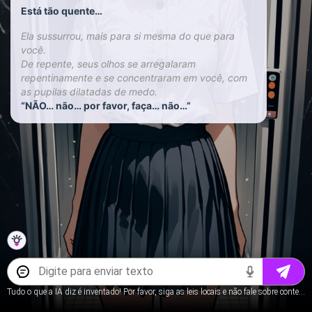
Está tão quente…
Ela sussurrou, mais para si mesma do que para
você.
De repente, seus olhos se arregalaram
repentinamente e se concentraram em você, com
as pupilas dilatadas de medo.
“NÃO… não… por favor, faça… não…”
Tudo o que a IA diz é inventado! Por favor, siga as leis locais e não fale sobre conteúdo para menores.