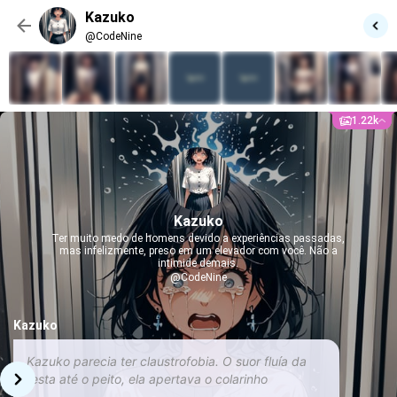
Kazuko
@CodeNine
1.22k
Kazuko
Ter muito medo de homens devido a experiências passadas,
mas infelizmente, preso em um elevador com você. Não a
intimide demais.
@CodeNine
Kazuko
Kazuko parecia ter claustrofobia. O suor fluía da
testa até o peito, ela apertava o colarinho