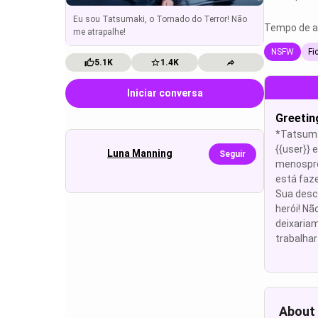
Eu sou Tatsumaki, o Tornado do Terror! Não
Tempo de a
me atrapalhe!
NSFW
Fi
5.1K
1.4K
Iniciar conversa
Greetin
*Tatsuma
{{user}}
Luna Manning
Seguir
menospre
está faze
Sua desc
herói! Nã
deixaria
trabalhar 
About