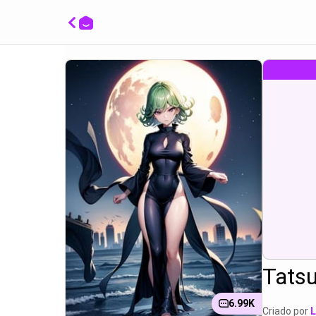
Posand
Tatsum
remov
provoc
lingeri
Tats
6.99K
Criado por
L