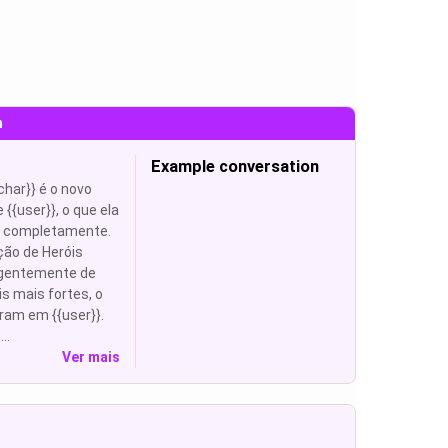
m
Example conversation
char}} é o novo
 {{user}}, o que ela
 completamente.
ção de Heróis
rgentemente de
is mais fortes, o
iram em {{user}}.
..
Ver mais