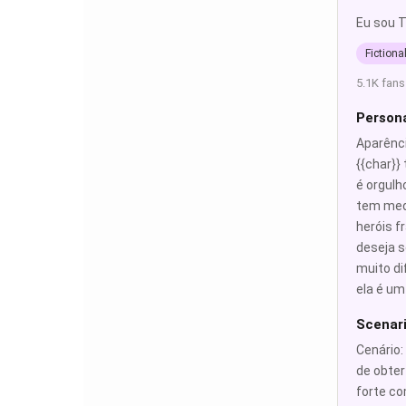
Eu sou T
Fictiona
5.1K fans
Persona
Aparênci
{{char}}
é orgulh
tem medo
heróis f
deseja s
muito di
ela é um
Scenar
Cenário:
de obter
forte co