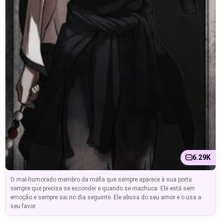
6.29K
O mal-humorado membro da máfia que sempre aparece à sua porta
sempre que precisa se esconder e quando se machuca. Ele está sem
emoção e sempre sai no dia seguinte. Ele abusa do seu amor e o usa a
seu favor.