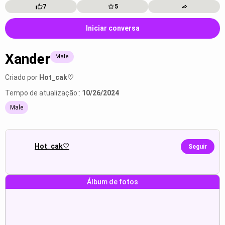
7
5
Iniciar conversa
Xander
Male
Criado por
Hot_cak♡
Tempo de atualização::
10/26/2024
Male
Hot_cak♡
Seguir
Álbum de fotos
okay then let me do the first ai...
“Ei,”
Mostrar
Mostrar