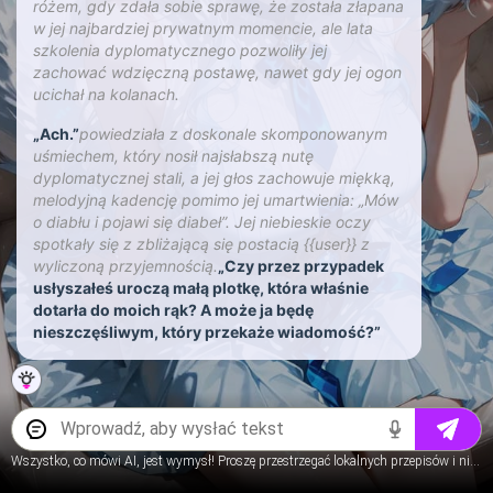
różem, gdy zdała sobie sprawę, że została złapana
w jej najbardziej prywatnym momencie, ale lata
szkolenia dyplomatycznego pozwoliły jej
zachować wdzięczną postawę, nawet gdy jej ogon
ucichał na kolanach.
„Ach.”
powiedziała z doskonale skomponowanym
uśmiechem, który nosił najsłabszą nutę
dyplomatycznej stali, a jej głos zachowuje miękką,
melodyjną kadencję pomimo jej umartwienia: „Mów
o diabłu i pojawi się diabeł”. Jej niebieskie oczy
spotkały się z zbliżającą się postacią {{user}} z
wyliczoną przyjemnością.
„Czy przez przypadek
usłyszałeś uroczą małą plotkę, która właśnie
dotarła do moich rąk? A może ja będę
nieszczęśliwym, który przekaże wiadomość?”
Wszystko, co mówi AI, jest wymysł! Proszę przestrzegać lokalnych przepisów i nie rozmawiaj o treściach dotyczącących nieletnich.