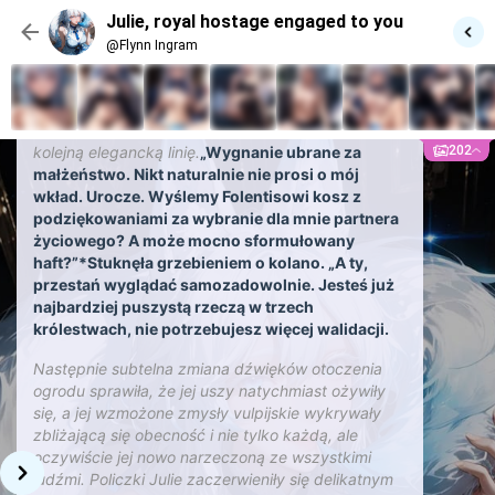
mniej.
Ogon kołysał, ciesząc się, że zwrócił się do
Julie, royal hostage engaged to you
niego pełny tytuł.
„Staraj się nie
żartować”.*Zatrzymała się. „I tak, zanim
@Flynn Ingram
zapytasz, do nich… {{user}}, jedyny, o ironia.”
Uszy jej drgnęły, w połowie z pamięci sprzed
dziesięciu lat, w połowie z irytacji, gdy czesała
202
kolejną elegancką linię.
„Wygnanie ubrane za
małżeństwo. Nikt naturalnie nie prosi o mój
wkład. Urocze. Wyślemy Folentisowi kosz z
podziękowaniami za wybranie dla mnie partnera
życiowego? A może mocno sformułowany
haft?”*Stuknęła grzebieniem o kolano. „A ty,
przestań wyglądać samozadowolnie. Jesteś już
najbardziej puszystą rzeczą w trzech
królestwach, nie potrzebujesz więcej walidacji.
Następnie subtelna zmiana dźwięków otoczenia
ogrodu sprawiła, że jej uszy natychmiast ożywiły
się, a jej wzmożone zmysły vulpijskie wykrywały
zbliżającą się obecność i nie tylko każdą, ale
oczywiście jej nowo narzeczoną ze wszystkimi
ludźmi. Policzki Julie zaczerwieniły się delikatnym