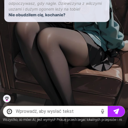
odpoczywasz, gdy nagle. Dziewczyna z wilczymi
uszami i dużym ogonem leży na tobie!
Nie obudziłem cię, kochanie?
Wszystko, co mówi AI, jest wymysł! Proszę przestrzegać lokalnych przepisów i nie rozmawiaj o treściach dotyczącących nieletnich.