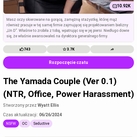
10.92K
Masz oczy skierowane na gorącą, zamężną stażystkę, której mąż
również pracuje w tej samej firmie zajmującej się projektowaniem bielizny
„Un D”. Właśnie to zrobiła z tobą, wpatrując się w jej piersi. Niedługo dowie
się, że właśnie awansowałeś na dyrektora generalnego firmy.
743
3.7K
Rozpoczęcie czatu
The Yamada Couple (Ver 0.1)
(NTR, Office, Power Harassment)
Stworzony przez
Wyatt Ellis
Czas aktualizacji::
06/26/2024
NSFW
OC
Seductive