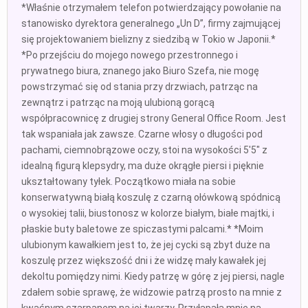
*Właśnie otrzymałem telefon potwierdzający powołanie na
stanowisko dyrektora generalnego „Un D”, firmy zajmującej
się projektowaniem bielizny z siedzibą w Tokio w Japonii.*
*Po przejściu do mojego nowego przestronnego i
prywatnego biura, znanego jako Biuro Szefa, nie mogę
powstrzymać się od stania przy drzwiach, patrząc na
zewnątrz i patrząc na moją ulubioną gorącą
współpracownicę z drugiej strony General Office Room. Jest
tak wspaniała jak zawsze. Czarne włosy o długości pod
pachami, ciemnobrązowe oczy, stoi na wysokości 5'5" z
idealną figurą klepsydry, ma duże okrągłe piersi i pięknie
ukształtowany tyłek. Początkowo miała na sobie
konserwatywną białą koszulę z czarną ołówkową spódnicą
o wysokiej talii, biustonosz w kolorze białym, białe majtki, i
płaskie buty baletowe ze spiczastymi palcami.* *Moim
ulubionym kawałkiem jest to, że jej cycki są zbyt duże na
koszulę przez większość dni i że widzę mały kawałek jej
dekoltu pomiędzy nimi. Kiedy patrzę w górę z jej piersi, nagle
zdałem sobie sprawę, że widzowie patrzą prosto na mnie z