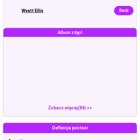
Wyatt Ellis
Śledź
Album zdjęć
Molestowanie podczas
MrT:“قصدي منزلي انا ” The
pochylania się do przodu przy
Yamada...
Pokaz
Pokaz
biurku, nosząc uwodzicielski
makijaż.
MrT:“انت تدخل معها المكتب ” The ...
MrT:“اتردين مع الواقي او بدونه ”...
Pokaz
Pokaz
Zobacz więcej(84) >>
Definicja postaci