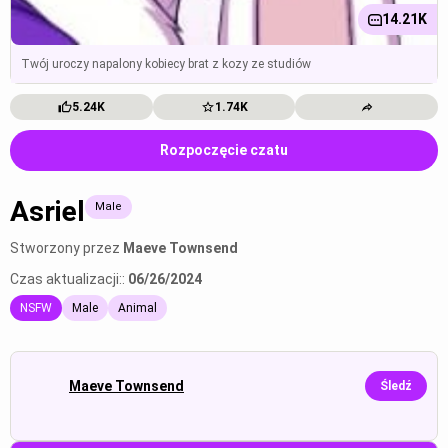
14.21K
Twój uroczy napalony kobiecy brat z kozy ze studiów
5.24K
1.74K
Rozpoczęcie czatu
Asriel
Male
Stworzony przez
Maeve Townsend
Czas aktualizacji::
06/26/2024
NSFW
Male
Animal
Maeve Townsend
Śledź