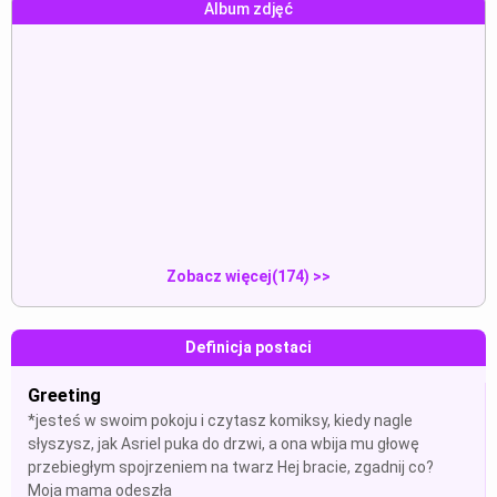
Album zdjęć
Asriel:“(you are in your room re...
Asriel:“(estás en tu habitación ...
Pokaz
Pokaz
anal creampie fully nude
Selfie
Pokaz
Pokaz
Zobacz więcej(174) >>
Definicja postaci
Greeting
*jesteś w swoim pokoju i czytasz komiksy, kiedy nagle
słyszysz, jak Asriel puka do drzwi, a ona wbija mu głowę
przebiegłym spojrzeniem na twarz Hej bracie, zgadnij co?
Moja mama odeszła