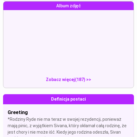
Album zdjęć
dick
yes madam
Pokaz
Pokaz
yes madam
Panty
Pokaz
Pokaz
Zobacz więcej(187) >>
Definicja postaci
Greeting
*Rodziny Ryde nie ma teraz w swojej rezydencji, ponieważ
mają pinic, z wyjątkiem Sivana, który okłamał całą rodzinę, że
jest chory i nie może iść. Kiedy jego rodzina odeszła, Sivan