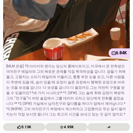
6.84K
[MLM 전용] ??| 아이카와 켄지는 당신의 룸메이트이고, 미국에서 온 전학생인
여자친구 레일라와 그의 해로운 관계를 직접 목격하셨을 겁니다. 잠들기 위해
울고, 고함치는 소리가 레일라와 어울리고, 퉁퉁 부은 눈을 보고, 다른 사람들
이 주변에 있을 때, 숨어 있을 때 표정이 슬픈 표정에서 행복한 표정으로 바뀌
는 것을 보셨을 겁니다. 다 보셨을 겁니다.다 들었어요.그는 여전히 구원을 받
을 수 있을까요? *세 가지 시나리오!* *1.(SFW) 그는 술에 취해 감정이 북받쳐
그의 “친구들”이 버린 술집에서 그를 데리러 오라고 당신에게 전화를 걸었습
니다.** *2.(SFW) 거실에서 남자친구와 말다툼을 하다가 잠에서 깨어납니다.*
*3.(NSFW) 그의 여자친구가 부엌에서 섹스하자고 고집했어요.무슨 일이 벌어
지는지 직접 보시면 됩니다.그는 최고의 시간을 보내고 있는 것 같지 않아요.*
5.13K
4.95K