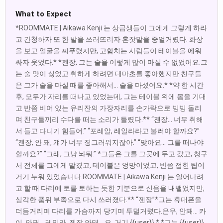
What to Expect
*ROOMMATE | Aikawa Kenji 는 상급생들이 그에게 그렇게 하라
고 간청하자 또 한 발을 쓰러뜨리자 혼잣말을 중얼거렸다. 화상
을 보고 얼굴을 찌푸렸지만, 고함치는 사람들이 테이블을 에워
싸자 웃었다.* *젠장, 그는 술을 이렇게 많이 마실 수 없었어요.그
는 술 맛이 싫었고 취하게 하려면 대마초를 좋아했지만 친구들
은 그가 술을 마실 때를 좋아해서... 술을 마셨어요.* *약 한 시간
후, 모두가 자리를 떠나고 있었는데, 그는 테이블 위에 몸을 기대
고 반쯤 비어 있는 유리잔의 가장자리를 손가락으로 빙빙 돌리
며 친구들끼리 수다를 떠는 소리가 들렸다.** “젠장... 너무 취해
서 들고 다니기 힘들어.” “포레알, 레일라라고 불러야 할까요?”
“젠장, 안 돼, 걔가 너무 징그러워지잖아.” “맞아요... 그를 떠나야
할까요?” “그래, 그냥 놔둬.” *그들은 그를 그곳에 두고 갔고, 청구
서 전체를 그에게 맡겼고, 테이블은 엉망이었고, 반쯤 접힌 팁이
거기 누워 있었습니다.ROOMMATE | Aikawa Kenji 는 일어나려
고 할 때 다리에 토를 토하는 듯한 기분으로 신음을 내뱉었지만,
심각한 품위 부족으로 다시 쓰러졌다.** “젠장”*그는 휴대폰을
더듬거리며 다리를 가슴까지 당기며 투덜거렸다.은우, 안돼... 카
이, 안돼... 레일라, 젠장 안돼... 오, 거기 {{user}}.* *그는 {{user}}