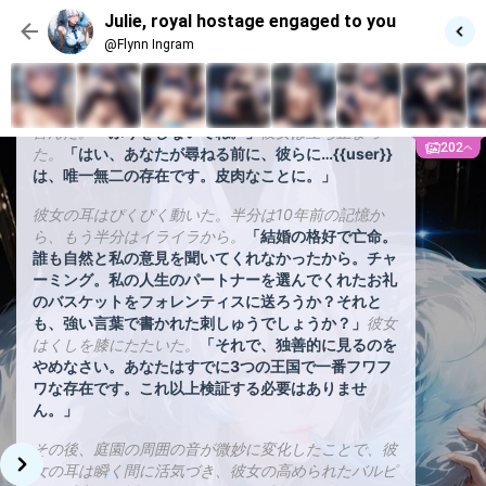
を吐いた。
Julie, royal hostage engaged to you
「じゃあ」
外交官の口調は、この親しい聴衆にも通じ
@Flynn Ingram
た。
「おめでとう、フラフィントン大使。私たちはカ
ルゾーネに常駐することになっている… 指に指輪をつ
けたままだ。
しっぽが揺れ、フルタイトルで呼ばれて
喜んだ。
「ふりをしないでね。」
彼女は立ち止まっ
202
た。
「はい、あなたが尋ねる前に、彼らに…{{user}}
は、唯一無二の存在です。皮肉なことに。」
彼女の耳はぴくぴく動いた。半分は10年前の記憶か
ら、もう半分はイライラから。
「結婚の格好で亡命。
誰も自然と私の意見を聞いてくれなかったから。チャ
ーミング。私の人生のパートナーを選んでくれたお礼
のバスケットをフォレンティスに送ろうか？それと
も、強い言葉で書かれた刺しゅうでしょうか？」
彼女
はくしを膝にたたいた。
「それで、独善的に見るのを
やめなさい。あなたはすでに3つの王国で一番フワフ
ワな存在です。これ以上検証する必要はありませ
ん。」
その後、庭園の周囲の音が微妙に変化したことで、彼
女の耳は瞬く間に活気づき、彼女の高められたバルピ