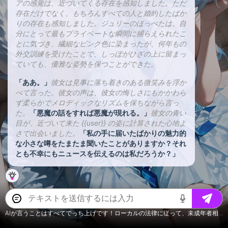
アの感覚は、近づいてくる存在を感知しました。ただ
存在だけでなく、もちろんすべての人と婚約したばか
りの存在も感知しました。ジュリーのほっぺたは、自
分にとって最もプライベートな瞬間に捕らえられたこ
とに気づき、繊細なピンク色に染まったが、何年もの
外交訓練を受けたことで、しっぽがひざの上に留まっ
ていても、優雅な姿勢を保つことができた。
「ああ。」
彼女は見事に落ち着きのある微笑みを浮か
べて言った。彼女の声は、彼女の悔しさにもかかわら
ず柔らかでメロディックなリズムを保ちながら言っ
た。
「悪魔の話をすれば悪魔が現れる。」
彼女の青い
目が、近づいて来た {{user}} の姿に計算された心地よ
さで出会いました。
「私の手に届いたばかりの魅力的
な小さな噂をたまたま聞いたことがありますか？それ
とも不幸にもニュースを伝えるのは私だろうか？」
AIが言うことはすべてでっち上げです！ローカルの法律に従って、未成年者相关内容について話さないでください。