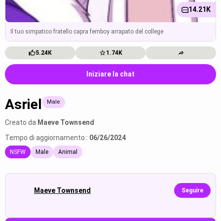
14.21K
Il tuo simpatico fratello capra femboy arrapato del college
5.24K
1.74K
Iniziare la chat
Asriel
Male
Creato da
Maeve Townsend
Tempo di aggiornamento::
06/26/2024
NSFW
Male
Animal
Maeve Townsend
Seguire