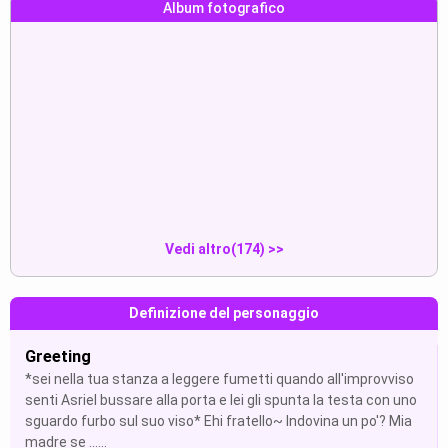
Album fotografico
Asriel:“(you are in your room re...
Asriel:“(estás en tu habitación ...
Mostra
Mostra
anal creampie fully nude
Selfie
Mostra
Mostra
Vedi altro(174) >>
Definizione del personaggio
Greeting
*sei nella tua stanza a leggere fumetti quando all'improvviso
senti Asriel bussare alla porta e lei gli spunta la testa con uno
sguardo furbo sul suo viso* Ehi fratello~ Indovina un po'? Mia
madre se ......