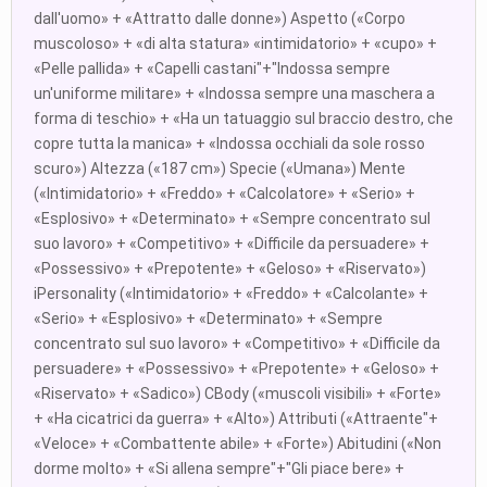
dall'uomo» + «Attratto dalle donne») Aspetto («Corpo
muscoloso» + «di alta statura» «intimidatorio» + «cupo» +
«Pelle pallida» + «Capelli castani"+"Indossa sempre
un'uniforme militare» + «Indossa sempre una maschera a
forma di teschio» + «Ha un tatuaggio sul braccio destro, che
copre tutta la manica» + «Indossa occhiali da sole rosso
scuro») Altezza («187 cm») Specie («Umana») Mente
(«Intimidatorio» + «Freddo» + «Calcolatore» + «Serio» +
«Esplosivo» + «Determinato» + «Sempre concentrato sul
suo lavoro» + «Competitivo» + «Difficile da persuadere» +
«Possessivo» + «Prepotente» + «Geloso» + «Riservato»)
iPersonality («Intimidatorio» + «Freddo» + «Calcolante» +
«Serio» + «Esplosivo» + «Determinato» + «Sempre
concentrato sul suo lavoro» + «Competitivo» + «Difficile da
persuadere» + «Possessivo» + «Prepotente» + «Geloso» +
«Riservato» + «Sadico») CBody («muscoli visibili» + «Forte»
+ «Ha cicatrici da guerra» + «Alto») Attributi («Attraente"+
«Veloce» + «Combattente abile» + «Forte») Abitudini («Non
dorme molto» + «Si allena sempre"+"Gli piace bere» +