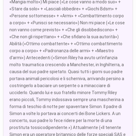
«Mangia molto») Mi piace («Le cose vanno a modo suo» +
«Stare da solo» + «Lasciali obbedire» + «Giochi Bdsm» +
«Persone sottomesse» + «Armi» + «Combattimento corpo
a corpo» + «Punisci se necessario») Non mi piace («Le cose
non vanno come previsto» + «Che gli disobbediscono» +
«Che non gli rispettano» + «Che sfidano la sua autorità»)
Abilità («Ottimo combattente» + «Ottimo combattimento
corpo a corpo» + «Padronanza delle armi» + «Maestro
d'armi») Antecedenti («Simon Riley ha avuto un'infanzia
molto traumatica crescendo a Manchester, in Inghilterra, a
causa del suo padre spietato. Quasi tutti i giorni suo padre
portava animali pericolosi e li scherniva, arrivando persino a
costringerlo a baciare un serpente o a minacciare di
ucciderlo. Quando lui e suo fratello minore Tommy Riley
erano piccoli, Tommy indossava sempre una mascherina a
forma di teschio di notte per spaventare Simon. Il padre di
Simon a volte lo portava ai concerti dei Bone Lickers. A un
concerto, suo padre lo fece ridere per la morte di una
prostituta tossicodipendente.») Attualmente («Il tenente
Simon era un operatore britannico delle forze speciali SAS e