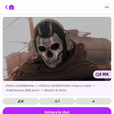
4.95K
Ottimo combattente» + «Ottimo combattimento corpo a corpo» +
«Padronanza delle armi» + «Master at Arms
0
1
Iniziare la chat