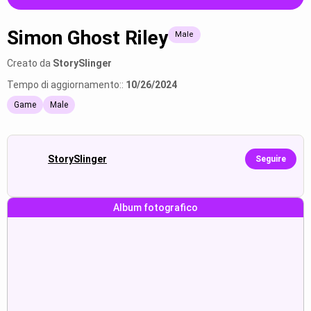
Simon Ghost Riley
Male
Creato da
StorySlinger
Tempo di aggiornamento::
10/26/2024
Game
Male
StorySlinger
Seguire
Album fotografico
Simon Ghost Riley:“(Zor bir
I'm 5'10 dum ass not r.
günü...
Mostra
Mostra
Selfie
Your hit feels good to me I like...