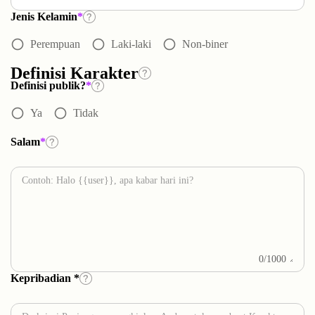
Jenis Kelamin
*
Asian
Male
Animal
RPG
Fictional
Game
OC
Anime
radio_button_unchecked
radio_button_unchecked
radio_button_unchecked
Perempuan
Laki-laki
Non-biner
Gentle
Beautiful
Shy
Cute
Definisi Karakter
Kawaii
Seductive
Young
Definisi publik?
*
Fetishism
Halloween
radio_button_unchecked
radio_button_unchecked
Ya
Tidak
Salam
*
0/1000
Kepribadian *