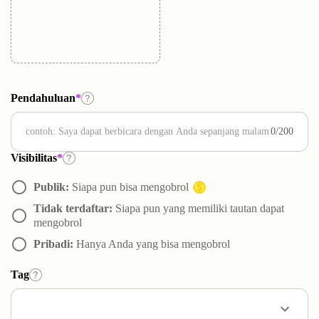
Pendahuluan
*
0/200
Visibilitas
*
radio_button_unchecked
Publik:
Siapa pun bisa mengobrol
Tidak terdaftar:
Siapa pun yang memiliki tautan dapat
radio_button_unchecked
mengobrol
radio_button_unchecked
Pribadi:
Hanya Anda yang bisa mengobrol
Tag