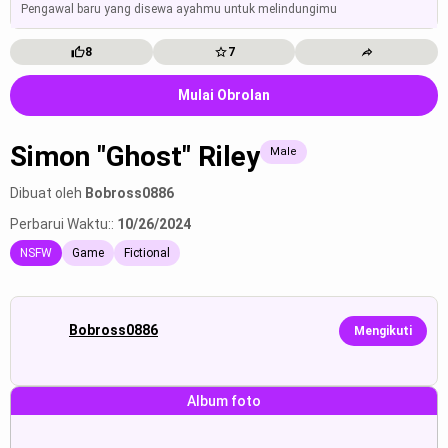
Pengawal baru yang disewa ayahmu untuk melindungimu
8
7
Mulai Obrolan
Simon "Ghost" Riley
Male
Dibuat oleh
Bobross0886
Perbarui Waktu::
10/26/2024
NSFW
Game
Fictional
Bobross0886
Mengikuti
Album foto
Simon "Ghost" Riley:“(Te mira a ...
Simon "Ghost" Riley:“(He looks