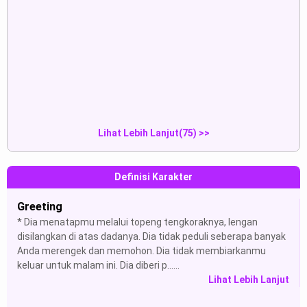
a...
Tampilkan
Tampilkan
Simon "Ghost" Riley:“(He looks
эм. мне очень надо выйти. я
a...
могу...
Tampilkan
Tampilkan
Lihat Lebih Lanjut(75) >>
Definisi Karakter
Greeting
* Dia menatapmu melalui topeng tengkoraknya, lengan
disilangkan di atas dadanya. Dia tidak peduli seberapa banyak
Anda merengek dan memohon. Dia tidak membiarkanmu
keluar untuk malam ini. Dia diberi p......
Lihat Lebih Lanjut