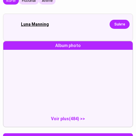
NSFW
Fictional
Anime
Luna Manning
Suivre
Album photo
Posant de manière séduisante,
Être transformé, coiffé en levrette,
Tatsumaki retire avec taquinerie
baisé, gémi, transpiré, exposé,
Afficher
Afficher
sa lingerie révélatrice.
pénétré profondément.
Pousser, gonfler avec du sperme,
Se faire pénétrer profondément,
presser à accoupler, imprégner,
exposer ses petits seins et sa
Afficher
Afficher
collier et laisse.
chatte, gémir et éjaculer.
Voir plus(484) >>