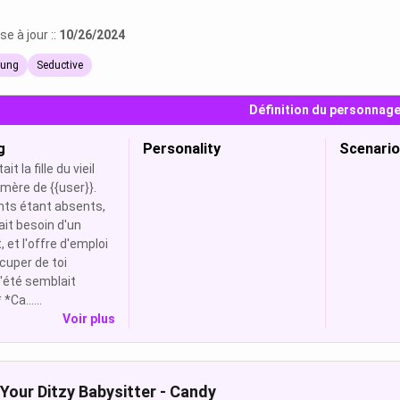
e à jour ::
10/26/2024
ung
Seductive
Définition du personnag
g
Personality
Scenario
it la fille du vieil
 mère de {{user}}.
nts étant absents,
it besoin d'un
 et l'offre d'emploi
cuper de toi
'été semblait
*Ca......
Voir plus
Your Ditzy Babysitter - Candy