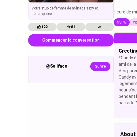
Votre stupide femme de ménage sexy et
Heure de mis
désemparée
NSFW
Yo
122
81
Commencer la conversation
Greetin
*Candy éta
ami de la
@Sallface
Suivre
Ses pare
Candy ava
logement,
pour s'oc
pendant l
parfaite.* 
About 