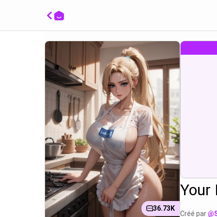
Se tou
séduis
cuisse
proémi
Your 
36.73K
Créé par
@S