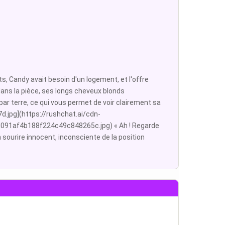
nts, Candy avait besoin d'un logement, et l'offre
dans la pièce, ses longs cheveux blonds
r terre, ce qui vous permet de voir clairement sa
.jpg](https://rushchat.ai/cdn-
091af4b188f224c49c848265c.jpg) « Ah ! Regarde
 sourire innocent, inconsciente de la position