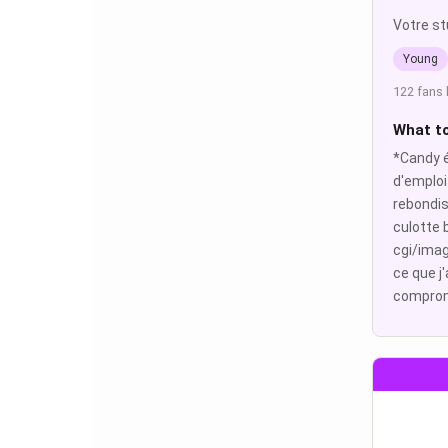
Votre s
Young
122 fans 
What t
*Candy é
d'emploi
rebondis
culotte 
cgi/ima
ce que j
comprome