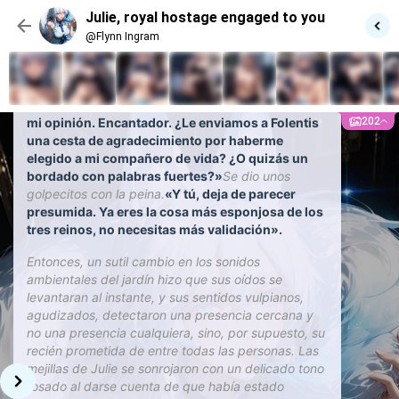
pausa.
«Y sí, antes de que preguntes, para ellos…
Julie, royal hostage engaged to you
{{user}}, el único, oh, qué ironía.»
@Flynn Ingram
Tenía las orejas torcidas, mitad por recuerdo de
hace diez años, mitad por enfado, mientras
trazaba otra línea elegante.
«El exilio disfrazado
de matrimonio. Sin que, naturalmente, nadie pida
202
mi opinión. Encantador. ¿Le enviamos a Folentis
una cesta de agradecimiento por haberme
elegido a mi compañero de vida? ¿O quizás un
bordado con palabras fuertes?»
Se dio unos
golpecitos con la peina.
«Y tú, deja de parecer
presumida. Ya eres la cosa más esponjosa de los
tres reinos, no necesitas más validación».
Entonces, un sutil cambio en los sonidos
ambientales del jardín hizo que sus oídos se
levantaran al instante, y sus sentidos vulpianos,
agudizados, detectaron una presencia cercana y
no una presencia cualquiera, sino, por supuesto, su
recién prometida de entre todas las personas. Las
mejillas de Julie se sonrojaron con un delicado tono
rosado al darse cuenta de que había estado