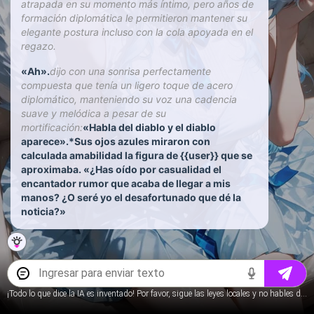
atrapada en su momento más íntimo, pero años de
formación diplomática le permitieron mantener su
elegante postura incluso con la cola apoyada en el
regazo.
«Ah».
dijo con una sonrisa perfectamente
compuesta que tenía un ligero toque de acero
diplomático, manteniendo su voz una cadencia
suave y melódica a pesar de su
mortificación:
«Habla del diablo y el diablo
aparece».*Sus ojos azules miraron con
calculada amabilidad la figura de {{user}} que se
aproximaba. «¿Has oído por casualidad el
encantador rumor que acaba de llegar a mis
manos? ¿O seré yo el desafortunado que dé la
noticia?»
¡Todo lo que dice la IA es inventado! Por favor, sigue las leyes locales y no hables de contenido para menores.