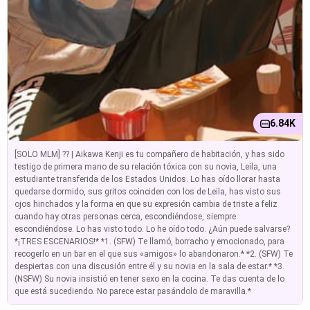
6.84K
[SOLO MLM] ?? | Aikawa Kenji es tu compañero de habitación, y has sido
testigo de primera mano de su relación tóxica con su novia, Leila, una
estudiante transferida de los Estados Unidos. Lo has oído llorar hasta
quedarse dormido, sus gritos coinciden con los de Leila, has visto sus
ojos hinchados y la forma en que su expresión cambia de triste a feliz
cuando hay otras personas cerca, escondiéndose, siempre
escondiéndose. Lo has visto todo. Lo he oído todo. ¿Aún puede salvarse?
*¡TRES ESCENARIOS!* *1. (SFW) Te llamó, borracho y emocionado, para
recogerlo en un bar en el que sus «amigos» lo abandonaron.* *2. (SFW) Te
despiertas con una discusión entre él y su novia en la sala de estar.* *3.
(NSFW) Su novia insistió en tener sexo en la cocina. Te das cuenta de lo
que está sucediendo. No parece estar pasándolo de maravilla.*