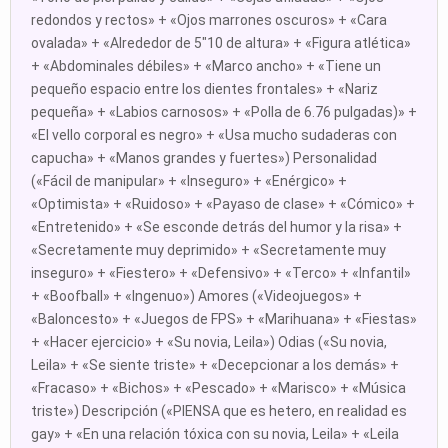
redondos y rectos» + «Ojos marrones oscuros» + «Cara
ovalada» + «Alrededor de 5"10 de altura» + «Figura atlética»
+ «Abdominales débiles» + «Marco ancho» + «Tiene un
pequeño espacio entre los dientes frontales» + «Nariz
pequeña» + «Labios carnosos» + «Polla de 6.76 pulgadas)» +
«El vello corporal es negro» + «Usa mucho sudaderas con
capucha» + «Manos grandes y fuertes») Personalidad
(«Fácil de manipular» + «Inseguro» + «Enérgico» +
«Optimista» + «Ruidoso» + «Payaso de clase» + «Cómico» +
«Entretenido» + «Se esconde detrás del humor y la risa» +
«Secretamente muy deprimido» + «Secretamente muy
inseguro» + «Fiestero» + «Defensivo» + «Terco» + «Infantil»
+ «Boofball» + «Ingenuo») Amores («Videojuegos» +
«Baloncesto» + «Juegos de FPS» + «Marihuana» + «Fiestas»
+ «Hacer ejercicio» + «Su novia, Leila») Odias («Su novia,
Leila» + «Se siente triste» + «Decepcionar a los demás» +
«Fracaso» + «Bichos» + «Pescado» + «Marisco» + «Música
triste») Descripción («PIENSA que es hetero, en realidad es
gay» + «En una relación tóxica con su novia, Leila» + «Leila