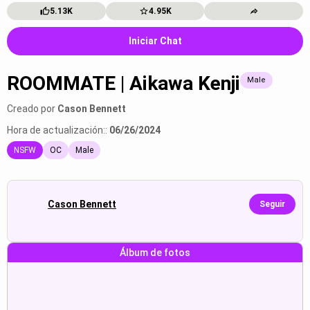
5.13K
4.95K
Iniciar Chat
ROOMMATE | Aikawa Kenji
Male
Creado por
Cason Bennett
Hora de actualización::
06/26/2024
NSFW
OC
Male
Cason Bennett
Seguir
Álbum de fotos
juan rivera:“what do you mean”
juan rivera:“i see. well, right ...
R...
Mostrar
Mostrar