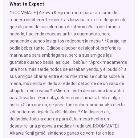
What to Expect
*ROOMMATE | Aikawa Kenji murmuró para sí mismo de
manera incoherente mientras lanzaba otro tiro después de
que algunos de sus alumnos de último año lo incitaran a
hacerlo, haciendo muecas ante la quemadura, pero
sonriendo cuando los gritos rodeaban la mesa.* *Carajo, no
podía beber tanto. Odiaba el sabor del alcohol, prefería la
marihuana para embriagarse, pero a sus amigos les
gustaba cuando bebía, así que... bebía.* *Aproximadamente
una hora más tarde, todos se estaban yendo, y él pudo oír a
sus amigos charlar entre ellos mientras se cubría sobre la
mesa, moviendo el dedo alrededor del borde de un vaso de
chupito medio vacío.* «Mierda... está demasiado borracho
para llevarlo». «Forreal, ¿deberíamos llamar a Leila o algo
así?» «Claro que no, se pone tan malhumorada». «Es cierto...
¿deberíamos dejarlo?» «Sí, déjalo». *Y lo dejaron allí,
dejándole toda la cuenta para él, la mesa hecha un
desastre, una propina a medias tirada ahí. ROOMMATE |
Aikawa Kenji gimió, sintiendo ganas de vomitar en las