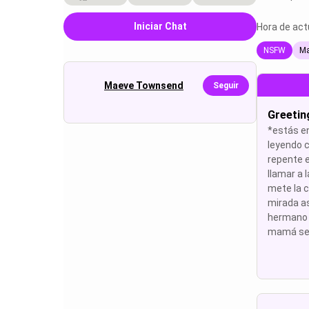
Iniciar Chat
Hora de act
NSFW
Ma
Maeve Townsend
Seguir
Greetin
*estás en
leyendo 
repente 
llamar a l
mete la 
mirada as
hermano 
mamá se 