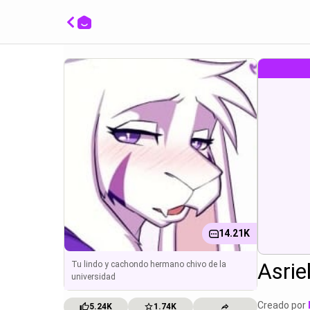
Asriel:
room re
14.21K
Asrie
Tu lindo y cachondo hermano chivo de la
universidad
Creado por
5.24K
1.74K