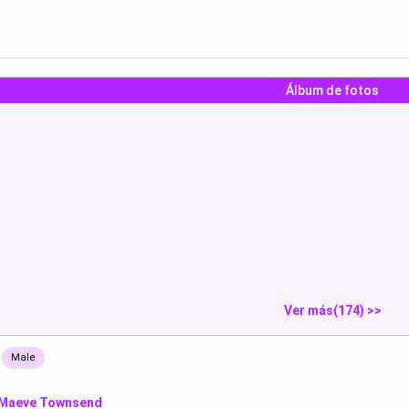
Álbum de fotos
“(you are in your
Asriel:“(estás en tu
anal creampie
...
habitación ...
Mostrar
Mostrar
Mos
Ver más(174) >>
l
Male
Maeve Townsend