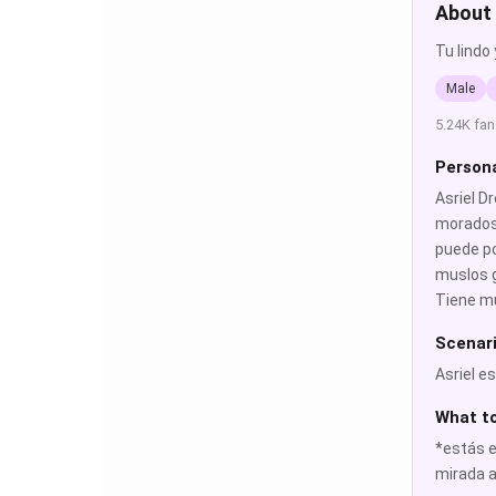
About 
Tu lindo
Male
5.24K fan
Persona
Asriel D
morados.
puede po
muslos g
Tiene mu
Scenar
Asriel e
What t
*estás e
mirada a