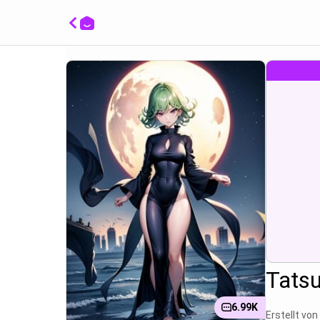
Tatsum
verfüh
neckis
Dessou
Tats
6.99K
Erstellt von