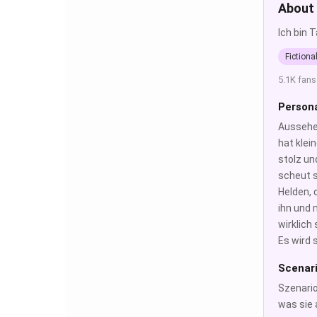
About
Ich bin 
Fictiona
5.1K fans
Persona
Aussehen
hat klei
stolz un
scheut s
Helden, 
ihn und 
wirklich
Es wird 
Scenar
Szenario
was sie 