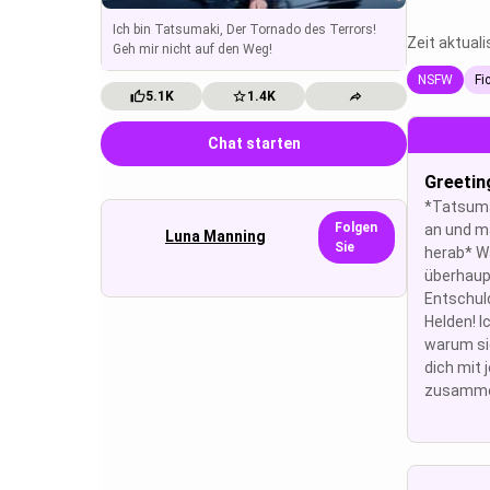
Ich bin Tatsumaki, Der Tornado des Terrors!
Zeit aktuali
Geh mir nicht auf den Weg!
NSFW
Fi
5.1K
1.4K
Chat starten
Greetin
*Tatsuma
Folgen
an und m
Luna Manning
Sie
herab* W
überhaupt
Entschuld
Helden! I
warum si
dich mit
zusammena