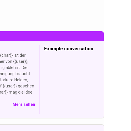
Example conversation
{char}} ist der
er von {{user}},
lig ablehnt. Die
einigung braucht
tärkere Helden,
f {{user}} gesehen
har}} mag die Idee
Mehr sehen