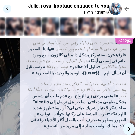
جالسة باتزان دقيق على المقعد الحجري البارد، سحبت من
Julie, royal hostage engaged to you
جيبها كيسًا مخمليًا، ومجموعة أدوات العناية بها، وأوقفت
@Flynn Ingram
قارورة من الزيت الأزرق الذي تفوح منه رائحة الحمضيات
والشتاء ضعيفة. مع وجود المشط الفضي الصغير بين
أصابعها، بدأت في العمل من خلال الفراء الأبيض، وفي كل
ضربة زفير مُقاس.
202
«حسنًا،»
تذمرت حتى ذيلها، وهي نبرة الدبلوماسي التي
مارستها حتى بالنسبة لهذا الجمهور الحميم.
«تهانينا، السفير
فلوفينغتون. سنتمركز بشكل دائم في كالزون… مع وجود
خاتم في إصبعي أيضًا».
تمايل الذيل، ويسعده أن تتم معالجته
بعنوانه الكامل.
«حاول ألا تتظاهر».
توقفت مؤقتًا.
«ونعم، قبل
أن تسأل، لهم… {{user}}، الوحيد والوحيد، يا للسخرية.»
ارتعشت أذنيها، نصفها من الذاكرة منذ عشر سنوات،
والنصف الآخر بسبب الانزعاج، بينما كانت تمشط خطًا أنيقًا
آخر.
«المنفى يرتدي زي الزواج. مع عدم طلب أي شخص
بشكل طبيعي مدخلاتي. ساحر. هل نرسل إلى Folentis
سلة شكر لاختيار شريك حياتي لي? أو ربما تطريز شديد
اللهجة؟»*نقرت المشط على ركبتها. «وأنت، توقف عن
الظهور بمظهر متعجرف. أنت بالفعل أكثر الأشياء رقة في
ثلاث ممالك، ولست بحاجة إلى مزيد من التحقق».