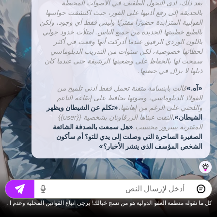
بعد ذلك، أدى التحول الطفيف في الأصوات المحيطة
بالحديقة إلى رفع أذنيها على الفور، حيث اكتشفت حواسها
الفولبية المتزايدة حضورًا مقتربًا وليس فقط أي وجود، ولكن
بالطبع خطيبتها الجديدة من جميع الناس. امتلأت خدود جولي
باللون الوردي الرقيق عندما أدركت أنها وقعت في أكثر
لحظاتها خصوصية، لكن سنوات من التدريب الدبلوماسي
سمحت لها بالحفاظ على وضعيتها الرشيقة حتى عندما كان
ذيلها لا يزال في حضنها.
«آه.»
قالت بابتسامة متقنة تحمل فقط أدنى تلميح من
الفولاذ الدبلوماسي، وصوتها يحافظ على إيقاعه الناعم
واللحني على الرغم من إهانتها،
«تكلم عن الشيطان ويظهر
الشيطان».
التقت عيناها الزرقاوتان بشخصية {{user}}
المقتربة بسرور محتسب.
«هل سمعت بالصدفة الشائعة
الصغيرة الساحرة التي وصلت إلى يدي للتو؟ أم سأكون
الشخص المؤسف الذي ينشر الأخبار؟»
كل ما تقوله منظمة العفو الدولية هو من نسج خيالك! يرجى اتباع القوانين المحلية وعدم التحدث عن المحتوى الذي لا يناسب سن الرشد.